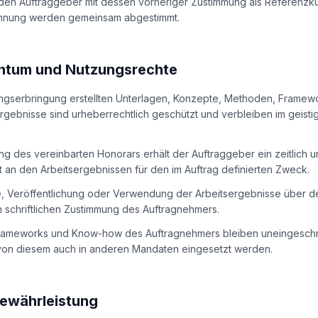
 den Auftraggeber mit dessen vorheriger Zustimmung als Referenzk
nnung werden gemeinsam abgestimmt.
entum und Nutzungsrechte
tungserbringung erstellten Unterlagen, Konzepte, Methoden, Framew
rgebnisse sind urheberrechtlich geschützt und verbleiben im geist
ung des vereinbarten Honorars erhält der Auftraggeber ein zeitlich 
 an den Arbeitsergebnissen für den im Auftrag definierten Zweck.
tte, Veröffentlichung oder Verwendung der Arbeitsergebnisse über 
n schriftlichen Zustimmung des Auftragnehmers.
Frameworks und Know-how des Auftragnehmers bleiben uneingesch
von diesem auch in anderen Mandaten eingesetzt werden.
ewährleistung