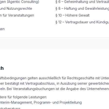
ngen (Agentic Consulting)
§
6
–
Geheimhaltung und Vertraul
 und Nutzungsrechte
§
8
–
Haftung und Gewährleistun
 für Veranstaltungen
§
10
–
Höhere Gewalt
§
12
–
Vertragsdauer und Kündig
gen
ch
äftsbedingungen gelten ausschließlich für Rechtsgeschäfte mit Unte
er bestätigt mit Vertragsabschluss, in Ausübung seiner gewerblich
deln. Bei Veranstaltungsbuchungen ist die Angabe des Unternehmens
dere für folgende Leistungen:
nterim-Management, Programm- und Projektleitung
ekturberatung