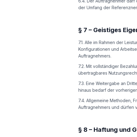
6.4. Der Auftragnehmer darf
der Umfang der Referenzne
§
7
–
Geistiges Eig
7.1. Alle im Rahmen der Leis
Konfigurationen und Arbeitse
Auftragnehmers.
7.2. Mit vollständiger Bezahl
übertragbares Nutzungsrecht
7.3. Eine Weitergabe an Dri
hinaus bedarf der vorherige
7.4. Allgemeine Methoden, 
Auftragnehmers und dürfen 
§
8
–
Haftung und G