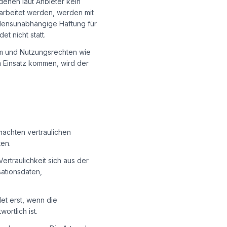
denen laut Anbieter kein
arbeitet werden, werden mit
ldensunabhängige Haftung für
t nicht statt.
um und Nutzungsrechten wie
 Einsatz kommen, wird der
machten vertraulichen
ten.
Vertraulichkeit sich aus der
sationsdaten,
et erst, wenn die
ortlich ist.