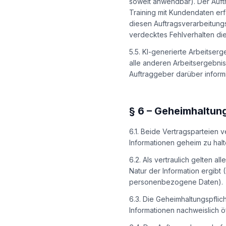
soweit anwendbar). Der Auftr
Training mit Kundendaten er
diesen Auftragsverarbeitung
verdecktes Fehlverhalten dies
5.5. KI-generierte Arbeitse
alle anderen Arbeitsergebni
Auftraggeber darüber informi
§
6
–
Geheimhaltung
6.1. Beide Vertragsparteien 
Informationen geheim zu hal
6.2. Als vertraulich gelten a
Natur der Information ergibt
personenbezogene Daten).
6.3. Die Geheimhaltungspflic
Informationen nachweislich öf