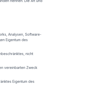
unden nennen. Die Art und
orks, Analysen, Software-
igen Eigentum des
unbeschränktes, nicht
den vereinbarten Zweck
ränktes Eigentum des