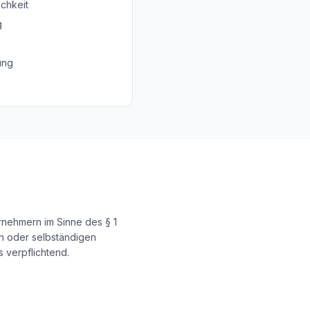
ichkeit
g
ung
rnehmern im Sinne des § 1
en oder selbständigen
 verpflichtend.