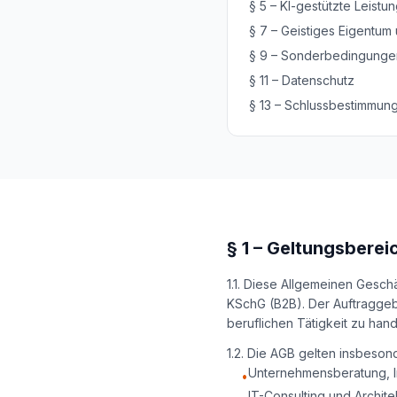
§
5
–
KI-gestützte Leistu
§
7
–
Geistiges Eigentum
§
9
–
Sonderbedingungen
§
11
–
Datenschutz
§
13
–
Schlussbestimmun
§
1
–
Geltungsberei
1.1. Diese Allgemeinen Gesch
KSchG (B2B). Der Auftraggeb
beruflichen Tätigkeit zu han
1.2. Die AGB gelten insbeson
Unternehmensberatung, I
•
IT-Consulting und Archit