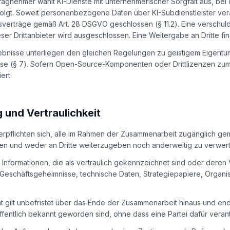
agnehmer wählt KI-Dienste mit unternehmerischer Sorgfalt aus, bei 
folgt. Soweit personenbezogene Daten über KI-Subdienstleister ver
sverträge gemäß Art. 28 DSGVO geschlossen (§ 11.2). Eine verschu
er Drittanbieter wird ausgeschlossen. Eine Weitergabe an Dritte finde
rgebnisse unterliegen den gleichen Regelungen zu geistigem Eigent
sse (§ 7). Sofern Open-Source-Komponenten oder Drittlizenzen zum
ert.
 und Vertraulichkeit
verpflichten sich, alle im Rahmen der Zusammenarbeit zugänglich ge
ten und weder an Dritte weiterzugeben noch anderweitig zu verwer
lle Informationen, die als vertraulich gekennzeichnet sind oder deren 
 (Geschäftsgeheimnisse, technische Daten, Strategiepapiere, Organi
ht gilt unbefristet über das Ende der Zusammenarbeit hinaus und end
fentlich bekannt geworden sind, ohne dass eine Partei dafür verantw