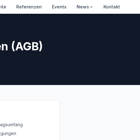
ite
Referenzen
Events
News
Kontakt
en (AGB)
tragsumfang
ngungen