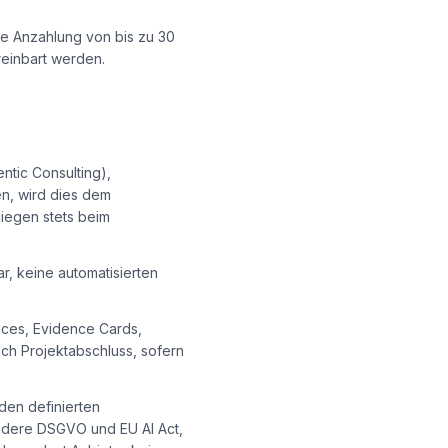
ne Anzahlung von bis zu 30
reinbart werden.
ntic Consulting),
n, wird dies dem
liegen stets beim
, keine automatisierten
races, Evidence Cards,
ach Projektabschluss, sofern
den definierten
ndere DSGVO und EU AI Act,