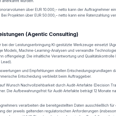
ch anerkannt wurden.
 Honorarvolumen über EUR 10.000,– netto kann der Auftragnehmer ei
. Bei Projekten über EUR 50.000,– netto kann eine Ratenzahlung ve
eistungen (Agentic Consulting)
r bei der Leistungserbringung KI-gestützte Werkzeuge einsetzt (Age
e Models, Machine-Learning-Analysen und verwandte Technologie
n offengelegt. Die inhaltliche Verantwortung und Qualitätskontrolle 
 Lead).
 Auswertungen und Empfehlungen stellen Entscheidungsgrundlagen dar
hmerische Entscheidung verbleibt beim Auftraggeber.
t auf Wunsch Nachvollziehbarkeit durch Audit-Artefakte (Decision T
her. Die Aufbewahrungsfrist für Audit-Artefakte beträgt 12 Monate n
gnehmers verarbeiten die bereitgestellten Daten ausschließlich für 
ng der jeweils geltenden regulatorischen Anforderungen (insbeso