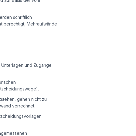
nd auf Basis der vom
den schriftlich
st berechtigt, Mehraufwände
nen, Unterlagen und Zugänge
orischen
ntscheidungswege).
tstehen, gehen nicht zu
fwand verrechnet.
ntscheidungsvorlagen
 angemessenen