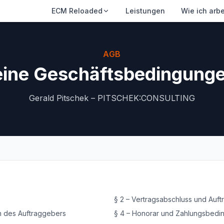
ECM Reloaded
Leistungen
Wie ich arbe
AGB
ine Geschäftsbedingung
Gerald Pitschek – PITSCHEK:CONSULTING
§
2
–
Vertragsabschluss und Auf
n des Auftraggebers
§
4
–
Honorar und Zahlungsbedi