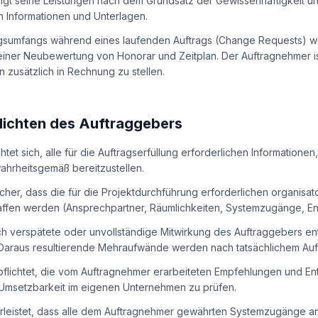
ingt seine Leistungen nach dem Grundsatz der Gewissenhaftigkeit u
n Informationen und Unterlagen.
gsumfangs während eines laufenden Auftrags (Change Requests) wer
einer Neubewertung von Honorar und Zeitplan. Der Auftragnehmer i
zusätzlich in Rechnung zu stellen.
lichten des Auftraggebers
chtet sich, alle für die Auftragserfüllung erforderlichen Informatio
wahrheitsgemäß bereitzustellen.
sicher, dass die für die Projektdurchführung erforderlichen organisat
en werden (Ansprechpartner, Räumlichkeiten, Systemzugänge, E
ch verspätete oder unvollständige Mitwirkung des Auftraggebers en
 Daraus resultierende Mehraufwände werden nach tatsächlichem Au
erpflichtet, die vom Auftragnehmer erarbeiteten Empfehlungen und E
e Umsetzbarkeit im eigenen Unternehmen zu prüfen.
hrleistet, dass alle dem Auftragnehmer gewährten Systemzugänge