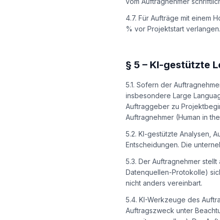
vom Auftragnehmer schriftli
4.7. Für Aufträge mit einem
% vor Projektstart verlangen
§
5
–
KI-gestützte L
5.1. Sofern der Auftragnehme
insbesondere Large Languag
Auftraggeber zu Projektbegin
Auftragnehmer (Human in the
5.2. KI-gestützte Analysen,
Entscheidungen. Die unterne
5.3. Der Auftragnehmer stell
Datenquellen-Protokolle) sic
nicht anders vereinbart.
5.4. KI-Werkzeuge des Auftra
Auftragszweck unter Beachtu