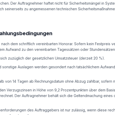
chen. Der Auftragnehmer haftet nicht für Sicherheitsmängel in Sys
sich seinerseits zu angemessenen technischen Sicherheitsmaßnahme
Zahlungsbedingungen
ch nach dem schriftlich vereinbarten Honorar. Sofern kein Festpreis v
hem Aufwand zu den vereinbarten Tagessätzen oder Stundensätzen
 sich zuzüglich der gesetzlichen Umsatzsteuer (derzeit 20 %).
d sonstige Auslagen werden gesondert nach tatsächlichem Aufwand
alb von 14 Tagen ab Rechnungsdatum ohne Abzug zahlbar, sofern ni
den Verzugszinsen in Höhe von 9,2 Prozentpunkten über dem Basis
rechnet. Der Auftragnehmer behält sich die Geltendmachung eines
enforderungen des Auftraggebers ist nur zulässig, wenn diese rechts